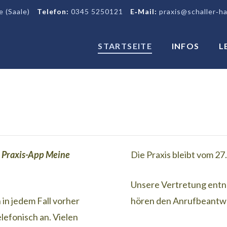
 (Saale)
Telefon:
0345 5250121
E‑Mail:
praxis@schaller‑ha
STARTSEITE
INFOS
L
e
Praxis-App Meine
Die Praxis bleibt vom 27
Unsere Vertretung entne
 in jedem Fall vorher
hören den Anrufbeantwo
elefonisch an. Vielen