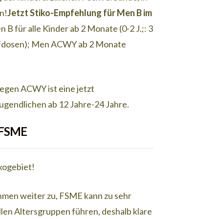
n!
Jetzt Stiko-Empfehlung für Men B im
B für alle Kinder ab 2 Monate (0-2 J.;: 3
mpfdosen); Men ACWY ab 2 Monate
egen ACWY ist eine jetzt
Jugendlichen ab 12 Jahre-24 Jahre.
 FSME
kogebiet!
men weiter zu, FSME kann zu sehr
llen Altersgruppen führen, deshalb klare