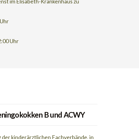
nst im Elisabeth-Krankenhaus zu
 Uhr
22:00 Uhr
eningokokken B und ACWY
der kinderärztlichen Fachverbände, in