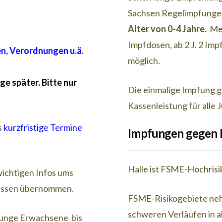
Sachsen Regelimpfunge
Alter von 0-4 Jahre.
Men 
Impfdosen, ab 2 J. 2 I
, Verordnungen u.ä.
möglich.
e später. Bitte nur
Die einmalige Impfung g
Kassenleistung für alle 
s
kurzfristige Termine
Impfungen gegen
Halle ist FSME-Hochrisi
wichtigen Infos ums
Kassen übernommen.
FSME-Risikogebiete neh
schweren Verläufen in a
 junge Erwachsene bis